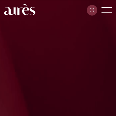
Aree di attività
Il nostro team
I nostri uffici
Contatti
FR
EN
IT