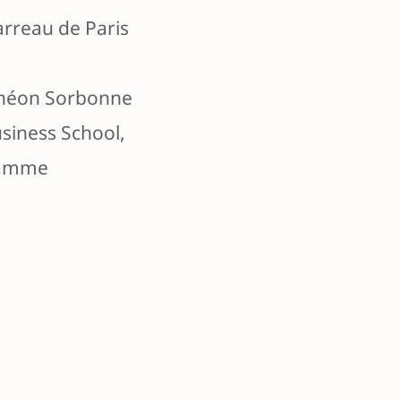
arreau de Paris
nthéon Sorbonne
usiness School,
ramme