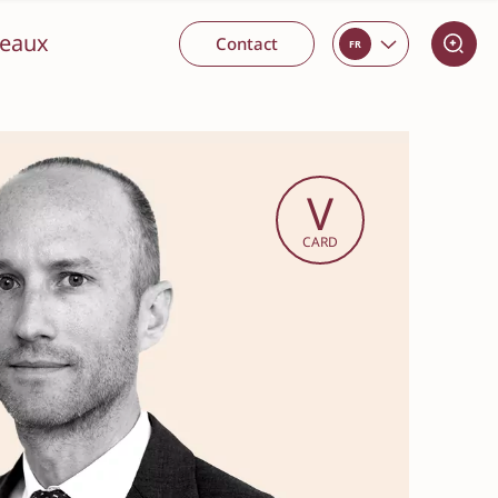
reaux
Contact
FR
Résolution de litiges
V
Contentieux et Arbitrage
CARD
Médiation