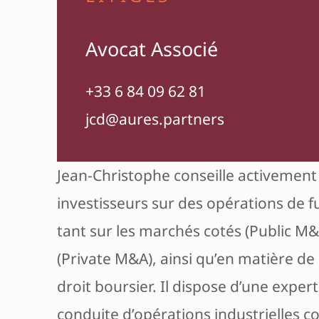
Jean-Christophe Devouge
Céline La Rosa
Avocat Associé
Collaboratrice
Avocat Associé
Maxime Lavec
Collaborateur
+33 6 84 09 62 81
Inès Martinet
Collaboratrice
jcd@aures.partners
Shanon Mingu
Collaboratrice
Jean-Christophe conseille activement
Lorenzo Stelli
Collaborateur
investisseurs sur des opérations de f
tant sur les marchés cotés (Public M
(Private M&A), ainsi qu’en matière d
droit boursier. Il dispose d’une exper
conduite d’opérations industrielles 