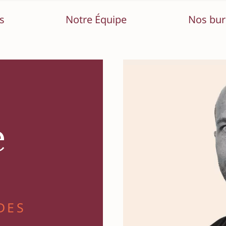
s
Notre Équipe
Nos bu
borateurs
s and Acquisitions
Équipe support
Fiscalité
a
M&A
Nathalie Bormann
...
Office Manager
e
A / Droit Boursier
sagrande
Aleksandra Zdanowicz
Paralegal / Office manager
ard
lle
DES