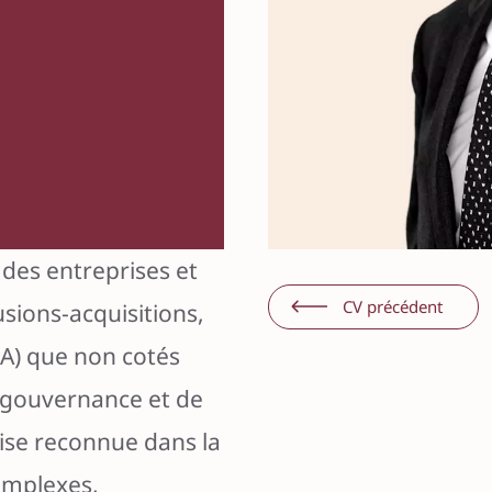
hin
ez
 des entreprises et
ni
CV précédent
usions-acquisitions,
&A) que non cotés
e gouvernance et de
tise reconnue dans la
complexes,