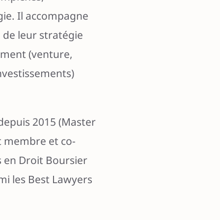
gie. Il accompagne
de leur stratégie
ement (venture,
nvestissements)
 depuis 2015 (Master
nt membre et co-
s en Droit Boursier
mi les Best Lawyers